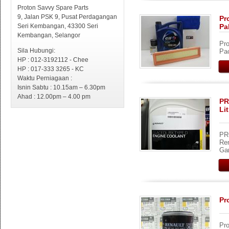
Proton Savvy Spare Parts
9, Jalan PSK 9, Pusat Perdagangan
Pr
Seri Kembangan, 43300 Seri
Pa
Kembangan, Selangor
Pro
Sila Hubungi:
Pac
HP : 012-3192112 - Chee
HP : 017-333 3265 - KC
Waktu Perniagaan :
Isnin Sabtu : 10.15am – 6.30pm
Ahad : 12.00pm – 4.00 pm
PR
Li
PR
Ren
Gan
Pr
Pro