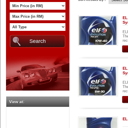
EL
Sy
ELF
The
rec
EL
Sy
ELF
The
rec
View at:
EL