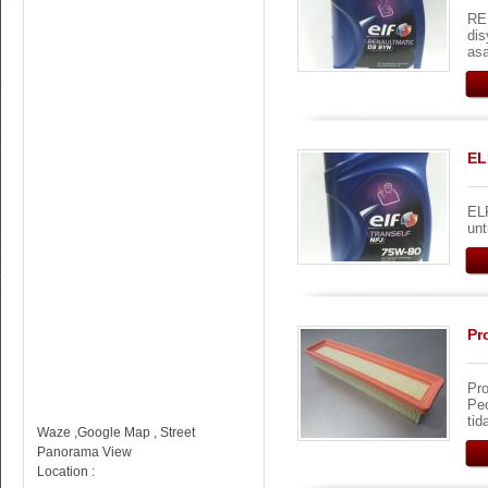
RE
dis
asa
EL
EL
unt
Pr
Pro
Pe
tid
Waze ,Google Map , Street
Panorama View
Location :